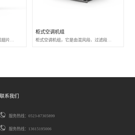
柜式空调机组
采用优质薄壁无缝紫铜管与高度铝翅片，经液压或机械涨管而成，传热系数高，韧性好，强度大，可承受高水压，超高层建筑使用。
柜式空调机组，它是由混风段、过滤段、表冷段、加湿段、风机段组成，由冷冻水经蒸发器蒸发，通过风机进行换热转换而成。
联系我们
服务热线：0523-87305899
服务热线：13615195006