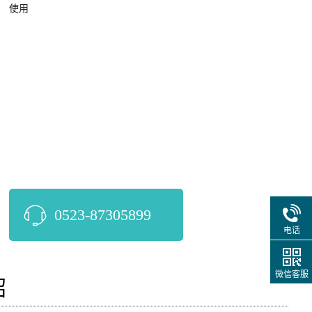
使用

0523-87305899
电话
微信客服
绍